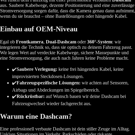
aus. Saubere Kabelwege, dezente Positionierung und eine zuverlässige
Stromversorgung sorgen dafür, dass die Kamera genau dann aufnimmt,
wenn du sie brauchst – ohne Bastellösungen oder hängende Kabel.
Einbau auf OEM-Niveau
Egal ob
Frontkamera
,
Dual-Dashcam
oder
360°-System
: wir
integrieren die Technik so, dass sie optisch zu deinem Fahrzeug passt.
Wir legen Wert auf verdeckte Kabelwege, sichere Massepunkte und
eine Stromversorgung, die auch nach Jahren keine Probleme macht.
✔️
Saubere Verlegung:
keine frei hängenden Kabel, keine
improvisierten Steckdosen-Lösungen.
✔️
Fahrzeugspezifische Lösungen:
wir achten auf Sensoren,
Airbags und Abdeckungen im Spiegelbereich.
✔️
Rückrüstbar:
auf Wunsch bauen wir deine Dashcam bei
Fahrzeugwechsel wieder fachgerecht aus.
Warum eine Dashcam?
Eine professionell verbaute Dashcam ist dein stiller Zeuge im Alltag.
Unklare Situationen im Verkehr, Parkschäden oder riskante