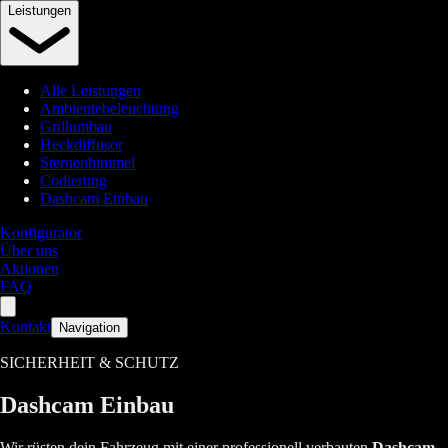
Leistungen
Alle Leistungen
Ambientebeleuchtung
Grillumbau
Heckdiffusor
Sternenhimmel
Codierung
Dashcam Einbau
Konfigurator
Über uns
Aktionen
FAQ
Kontakt
Navigation
SICHERHEIT & SCHUTZ
Dashcam Einbau
Wir rüsten dein Fahrzeug mit einer professionell verbauten
Dashcam