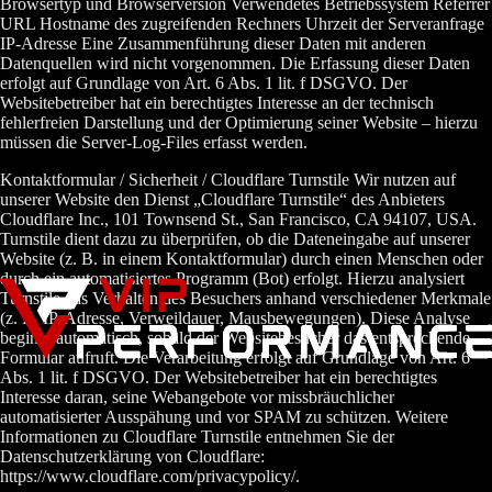
Browsertyp und Browserversion Verwendetes Betriebssystem Referrer
URL Hostname des zugreifenden Rechners Uhrzeit der Serveranfrage
IP-Adresse Eine Zusammenführung dieser Daten mit anderen
Datenquellen wird nicht vorgenommen. Die Erfassung dieser Daten
erfolgt auf Grundlage von Art. 6 Abs. 1 lit. f DSGVO. Der
Websitebetreiber hat ein berechtigtes Interesse an der technisch
fehlerfreien Darstellung und der Optimierung seiner Website – hierzu
müssen die Server-Log-Files erfasst werden.
Kontaktformular / Sicherheit / Cloudflare Turnstile Wir nutzen auf
unserer Website den Dienst „Cloudflare Turnstile“ des Anbieters
Cloudflare Inc., 101 Townsend St., San Francisco, CA 94107, USA.
Turnstile dient dazu zu überprüfen, ob die Dateneingabe auf unserer
Website (z. B. in einem Kontaktformular) durch einen Menschen oder
durch ein automatisiertes Programm (Bot) erfolgt. Hierzu analysiert
Turnstile das Verhalten des Besuchers anhand verschiedener Merkmale
(z. B. IP-Adresse, Verweildauer, Mausbewegungen). Diese Analyse
beginnt automatisch, sobald der Websitebesucher das entsprechende
Formular aufruft. Die Verarbeitung erfolgt auf Grundlage von Art. 6
Abs. 1 lit. f DSGVO. Der Websitebetreiber hat ein berechtigtes
Interesse daran, seine Webangebote vor missbräuchlicher
automatisierter Ausspähung und vor SPAM zu schützen. Weitere
Informationen zu Cloudflare Turnstile entnehmen Sie der
Datenschutzerklärung von Cloudflare:
https://www.cloudflare.com/privacypolicy/.