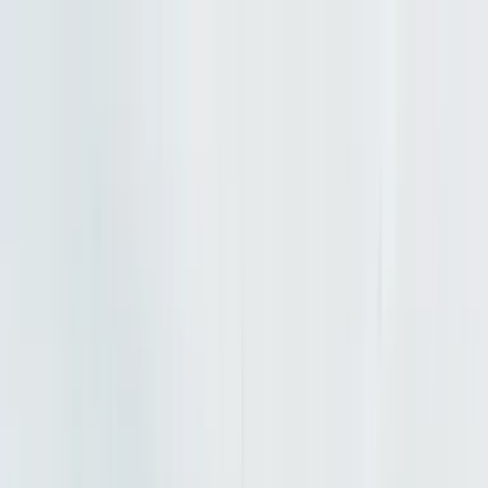
Leistungen
Alle Leistungen
Ambientebeleuchtung
Grillumbau
Heckdiffusor
Sternenhimmel
Codierung
Dashcam Einbau
Konfigurator
Über uns
Aktionen
FAQ
Kontakt
Navigation